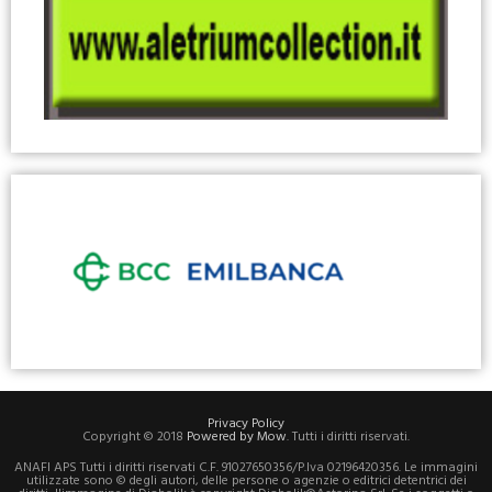
Privacy Policy
Copyright © 2018
Powered by Mow
. Tutti i diritti riservati.
ANAFI APS Tutti i diritti riservati C.F. 91027650356/P.Iva 02196420356. Le immagini
utilizzate sono © degli autori, delle persone o agenzie o editrici detentrici dei