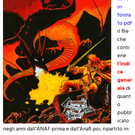
in
forma
to pdf
il file
che
conti
ene
l’indi
ce
gener
ale
di
quant
o
pubbl
icato
negli anni dall’ANAF prima e dall’Anafi poi, ripartito in: