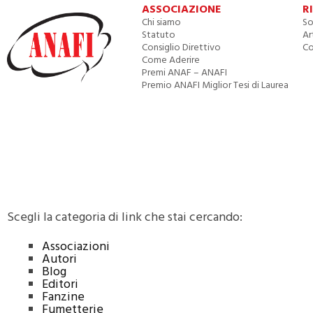
ASSOCIAZIONE
R
Chi siamo
So
Statuto
Ar
Consiglio Direttivo
Co
Come Aderire
Premi ANAF – ANAFI
Premio ANAFI Miglior Tesi di Laurea
Scegli la categoria di link che stai cercando:
Associazioni
Autori
Blog
Editori
Fanzine
Fumetterie