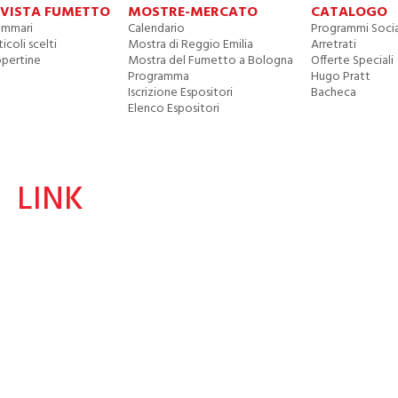
IVISTA FUMETTO
MOSTRE-MERCATO
CATALOGO
mmari
Calendario
Programmi Socia
ticoli scelti
Mostra di Reggio Emilia
Arretrati
pertine
Mostra del Fumetto a Bologna
Offerte Speciali
Programma
Hugo Pratt
Iscrizione Espositori
Bacheca
Elenco Espositori
LINK