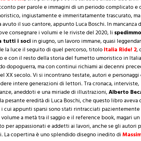
cconto per parole e immagini di un periodo complicato e 
oristico, ingiustamente e immeritatamente trascurato, ma
a avuto il suo cantore, appunto Luca Boschi. In mancanza d
ove consegnare i volumi e le riviste del 2020, li
spedimmo 
 tutti i soci
in giugno, un lavoro immane, quasi leggendar
 la luce il seguito di quel percorso, titolo
Italia Ride! 2
,
o e con il resto della storia del fumetto umoristico in Itali
do dopoguerra, ma con continui richiami ai decenni precede
el XX secolo. Vi si incontrano testate, autori e personagg
idere intere generazioni di lettori. Tra cronaca, interviste,
anze, aneddoti e una miriade di illustrazioni,
Alberto Bec
 la pesante eredità di Luca Boschi, che questo libro aveva
 i cui appunti sparsi sono stati rintracciati pazientemente 
 volume a metà tra il saggio e il reference book, magari un
o per appassionati e addetti ai lavori, anche se gli autori 
ti. La copertina è uno splendido disegno inedito di
Massim