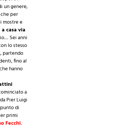
di un genere,
 che per
i mostre e
a casa via
io… Sei anni
 con lo stesso
a, partendo
nti, fino al
i che hanno
attini
 cominciato a
da Pier Luigi
 punto di
per primi
o Fecchi
.