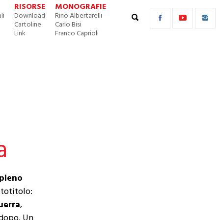
RISORSE
MONOGRAFIE
li
Download
Rino Albertarelli
Cartoline
Carlo Bisi
Link
Franco Caprioli
a
pieno
totitolo:
uerra
,
 dopo. Un