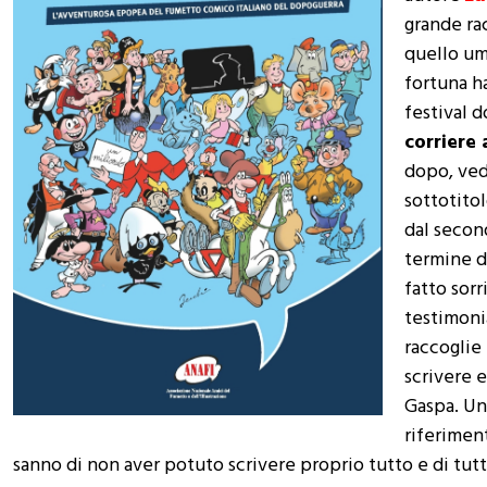
grande ra
quello um
fortuna h
festival d
corriere a
dopo, vede
sottotitol
dal secon
termine d
fatto sorr
testimoni
raccoglie
scrivere e
Gaspa. Un
riferiment
sanno di non aver potuto scrivere proprio tutto e di tut