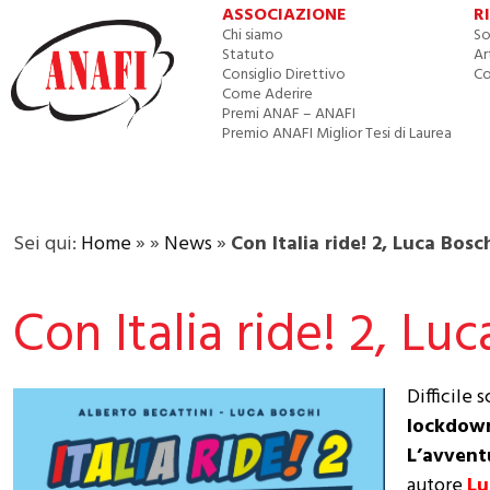
ASSOCIAZIONE
R
Chi siamo
So
Statuto
Ar
Consiglio Direttivo
Co
Come Aderire
Premi ANAF – ANAFI
Premio ANAFI Miglior Tesi di Laurea
Sei qui:
Home
»
»
News
»
Con Italia ride! 2, Luca Bosc
Con Italia ride! 2, Lu
Difficile
lockdown
L’avvent
autore
Lu