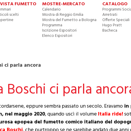
IVISTA FUMETTO
MOSTRE-MERCATO
CATALOGO
mmari
Calendario
Programmi Socia
ticoli scelti
Mostra di Reggio Emilia
Arretrati
pertine
Mostra del Fumetto a Bologna
Offerte Speciali
Programma
Hugo Pratt
Iscrizione Espositori
Bacheca
Elenco Espositori
hi ci parla ancora
ca Boschi ci parla ancor
 scordarsene, eppure sembra passato un secolo. Eravamo
in 
, nel maggio 2020
, quando uscì il volume
Italia ride!
sot
urosa epopea del fumetto comico italiano del dopog
ca Boschi
, che purtroppo se ne sarebbe andato due anni